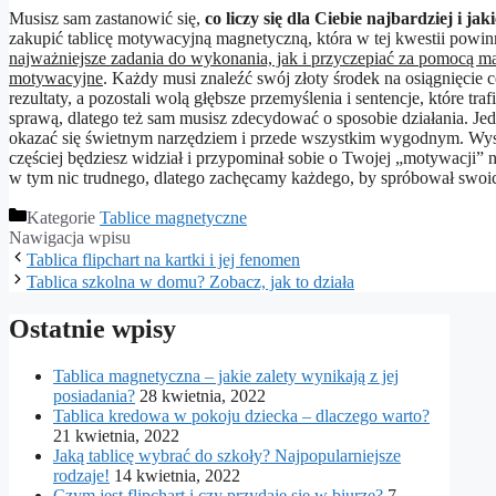
Musisz sam zastanowić się,
co liczy się dla Ciebie najbardziej i ja
zakupić tablicę motywacyjną magnetyczną, która w tej kwestii powinn
najważniejsze zadania do wykonania, jak i przyczepiać za pomocą m
motywacyjne
. Każdy musi znaleźć swój złoty środek na osiągnięcie 
rezultaty, a pozostali wolą głębsze przemyślenia i sentencje, które tr
sprawą, dlatego też sam musisz zdecydować o sposobie działania. 
okazać się świetnym narzędziem i przede wszystkim wygodnym. Wys
częściej będziesz widział i przypominał sobie o Twojej „motywacji” n
w tym nic trudnego, dlatego zachęcamy każdego, by spróbował swoich
Kategorie
Tablice magnetyczne
Nawigacja wpisu
Tablica flipchart na kartki i jej fenomen
Tablica szkolna w domu? Zobacz, jak to działa
Ostatnie wpisy
Tablica magnetyczna – jakie zalety wynikają z jej
posiadania?
28 kwietnia, 2022
Tablica kredowa w pokoju dziecka – dlaczego warto?
21 kwietnia, 2022
Jaką tablicę wybrać do szkoły? Najpopularniejsze
rodzaje!
14 kwietnia, 2022
Czym jest flipchart i czy przydaje się w biurze?
7