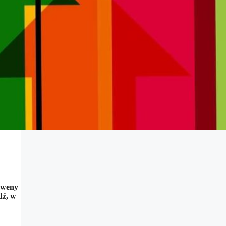
k weny
dź, w