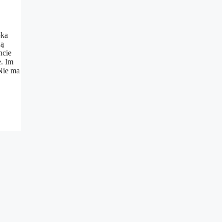
oka
ną
ncie
. Im
 Nie ma