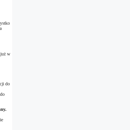
zystko
a
 już w
ji do
 do
any.
ie