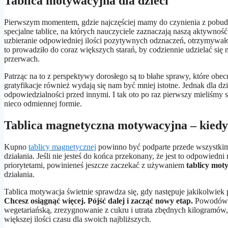
Tablica motywacyjna dla dzieci
Pierwszym momentem, gdzie najczęściej mamy do czynienia z pobudze
specjalne tablice, na których nauczyciele zaznaczają naszą aktywno
uzbieranie odpowiedniej ilości pozytywnych odznaczeń, otrzymywało 
to prowadziło do coraz większych starań, by codziennie udzielać się n
przerwach.
Patrząc na to z perspektywy dorosłego są to błahe sprawy, które obe
gratyfikacje również wydają się nam być mniej istotne. Jednak dla dz
odpowiedzialności przed innymi. I tak oto po raz pierwszy mieliśmy s
nieco odmiennej formie.
Tablica magnetyczna motywacyjna – kiedy n
Kupno
tablicy magnetycznej
powinno być podparte przede wszystkim
działania. Jeśli nie jesteś do końca przekonany, że jest to odpowiedn
priorytetami, powinieneś jeszcze zaczekać z używaniem
tablicy mot
działania.
Tablica motywacja świetnie sprawdza się, gdy następuje jakikolwie
Chcesz osiągnąć więcej. Pójść dalej i zacząć nowy etap.
Powodów i 
wegetariańską, zrezygnowanie z cukru i utrata zbędnych kilogramów,
większej ilości czasu dla swoich najbliższych.