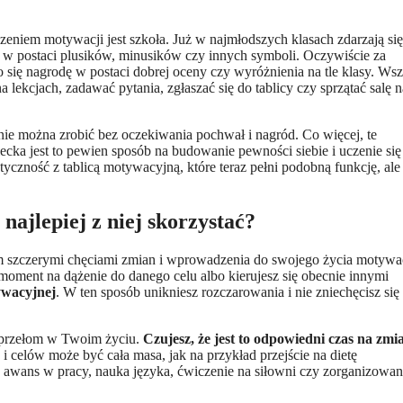
niem motywacji jest szkoła. Już w najmłodszych klasach zdarzają się
ść w postaci plusików, minusików czy innych symboli. Oczywiście za
się nagrodę w postaci dobrej oceny czy wyróżnienia na tle klasy. Ws
a lekcjach, zadawać pytania, zgłaszać się do tablicy czy sprzątać salę n
cnie można zrobić bez oczekiwania pochwał i nagród. Co więcej, te
iecka jest to pewien sposób na budowanie pewności siebie i uczenie się
tyczność z tablicą motywacyjną, które teraz pełni podobną funkcję, ale
ajlepiej z niej skorzystać?
 szczerymi chęciami zmian i wprowadzenia do swojego życia motywac
i moment na dążenie do danego celu albo kierujesz się obecnie innymi
ywacyjnej
. W ten sposób unikniesz rozczarowania i nie zniechęcisz się
k przełom w Twoim życiu.
Czujesz, że jest to odpowiedni czas na zmi
celów może być cała masa, jak na przykład przejście na dietę
 awans w pracy, nauka języka, ćwiczenie na siłowni czy zorganizowan