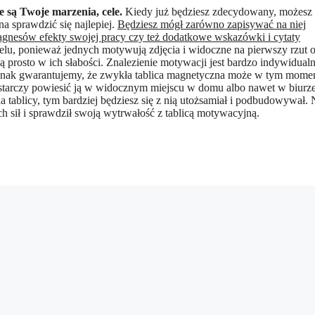
kie są Twoje marzenia, cele.
Kiedy już będziesz zdecydowany, możesz
a sprawdzić się najlepiej.
Będziesz mógł zarówno zapisywać na niej
agnesów efekty swojej pracy czy też dodatkowe wskazówki i cytaty
celu, ponieważ jednych motywują zdjęcia i widoczne na pierwszy rzut 
afią prosto w ich słabości. Znalezienie motywacji jest bardzo indywidual
Jednak gwarantujemy, że zwykła tablica magnetyczna może w tym mome
tarczy powiesić ją w widocznym miejscu w domu albo nawet w biurze
a tablicy, tym bardziej będziesz się z nią utożsamiał i podbudowywał.
 sił i sprawdził swoją wytrwałość z tablicą motywacyjną.