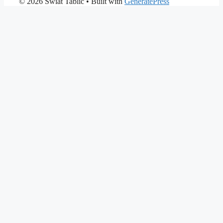
© 2026 Świat Tablic
• Built with
GeneratePress