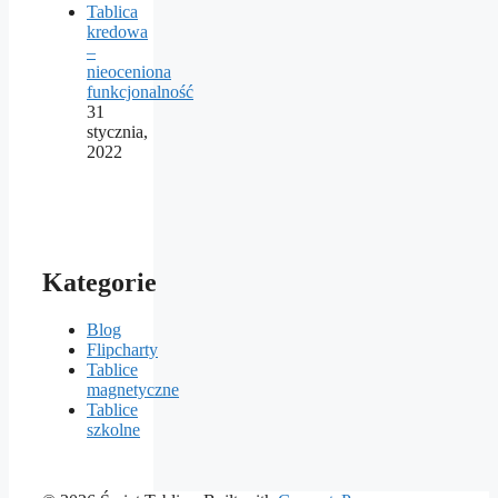
Tablica
kredowa
–
nieoceniona
funkcjonalność
31
stycznia,
2022
Kategorie
Blog
Flipcharty
Tablice
magnetyczne
Tablice
szkolne