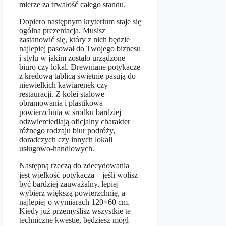
mierze za trwałość całego standu.
Dopiero następnym kryterium staje się
ogólna prezentacja. Musisz
zastanowić się, który z nich będzie
najlepiej pasował do Twojego biznesu
i stylu w jakim zostało urządzone
biuro czy lokal. Drewniane potykacze
z kredową tablicą świetnie pasują do
niewielkich kawiarenek czy
restauracji. Z kolei stalowe
obramowania i plastikowa
powierzchnia w środku bardziej
odzwierciedlają oficjalny charakter
różnego rodzaju biur podróży,
doradczych czy innych lokali
usługowo-handlowych.
Następną rzeczą do zdecydowania
jest wielkość potykacza – jeśli wolisz
być bardziej zauważalny, lepiej
wybierz większą powierzchnię, a
najlepiej o wymiarach 120×60 cm.
Kiedy już przemyślisz wszystkie te
techniczne kwestie, będziesz mógł