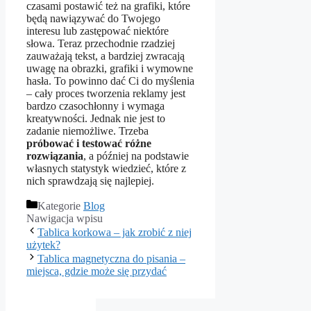
czasami postawić też na grafiki, które
będą nawiązywać do Twojego
interesu lub zastępować niektóre
słowa. Teraz przechodnie rzadziej
zauważają tekst, a bardziej zwracają
uwagę na obrazki, grafiki i wymowne
hasła. To powinno dać Ci do myślenia
– cały proces tworzenia reklamy jest
bardzo czasochłonny i wymaga
kreatywności. Jednak nie jest to
zadanie niemożliwe. Trzeba
próbować i testować różne
rozwiązania
, a później na podstawie
własnych statystyk wiedzieć, które z
nich sprawdzają się najlepiej.
Kategorie
Blog
Nawigacja wpisu
Tablica korkowa – jak zrobić z niej
użytek?
Tablica magnetyczna do pisania –
miejsca, gdzie może się przydać