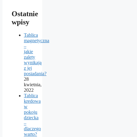
Ostatnie
wpisy
Tablica
magnetyczna
–
jakie
zalety
wynikają
z jej
posiadania?
28
kwietnia,
2022
Tablica
kredowa
w
pokoju
dziecka
–
dlaczego
warto?