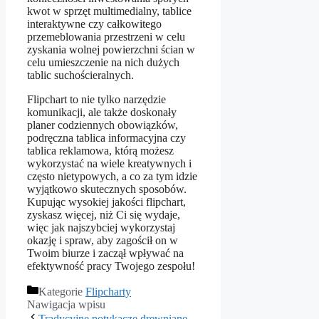
kwot w sprzęt multimedialny, tablice
interaktywne czy całkowitego
przemeblowania przestrzeni w celu
zyskania wolnej powierzchni ścian w
celu umieszczenie na nich dużych
tablic suchościeralnych.
Flipchart to nie tylko narzędzie
komunikacji, ale także doskonały
planer codziennych obowiązków,
podręczna tablica informacyjna czy
tablica reklamowa, którą możesz
wykorzystać na wiele kreatywnych i
często nietypowych, a co za tym idzie
wyjątkowo skutecznych sposobów.
Kupując wysokiej jakości flipchart,
zyskasz więcej, niż Ci się wydaje,
więc jak najszybciej wykorzystaj
okazję i spraw, aby zagościł on w
Twoim biurze i zaczął wpływać na
efektywność pracy Twojego zespołu!
Kategorie
Flipcharty
Nawigacja wpisu
Tradycyjne potykacze drewniane –