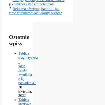
jak wykorzystać ich potencjał?
Reklama dźwignią handlu – jak
tanio zareklamować własny biznes?
Ostatnie
wpisy
Tablica
magnetyczna
–
jakie
zalety
wynikają
z jej
posiadania?
28
kwietnia,
2022
Tablica
kredowa