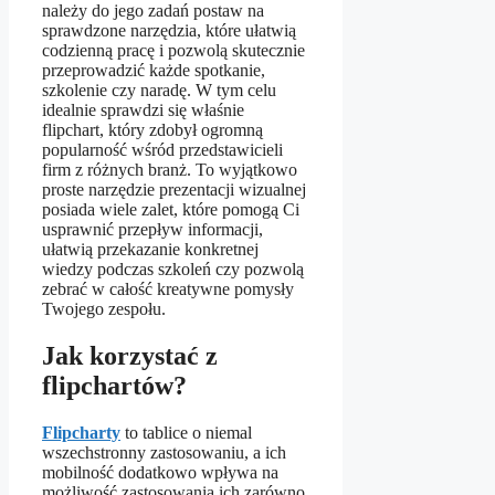
należy do jego zadań postaw na
sprawdzone narzędzia, które ułatwią
codzienną pracę i pozwolą skutecznie
przeprowadzić każde spotkanie,
szkolenie czy naradę. W tym celu
idealnie sprawdzi się właśnie
flipchart, który zdobył ogromną
popularność wśród przedstawicieli
firm z różnych branż. To wyjątkowo
proste narzędzie prezentacji wizualnej
posiada wiele zalet, które pomogą Ci
usprawnić przepływ informacji,
ułatwią przekazanie konkretnej
wiedzy podczas szkoleń czy pozwolą
zebrać w całość kreatywne pomysły
Twojego zespołu.
Jak korzystać z
flipchartów?
Flipcharty
to tablice o niemal
wszechstronny zastosowaniu, a ich
mobilność dodatkowo wpływa na
możliwość zastosowania ich zarówno