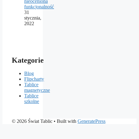
nieoceniona
funkcjonalność
31
stycznia,
2022
Kategorie
Blog
Flipcharty
Tablice
magnetyczne
Tablice
szkolne
© 2026 Świat Tablic
• Built with
GeneratePress