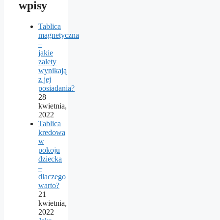
wpisy
Tablica
magnetyczna
–
jakie
zalety
wynikają
z jej
posiadania?
28
kwietnia,
2022
Tablica
kredowa
w
pokoju
dziecka
–
dlaczego
warto?
21
kwietnia,
2022